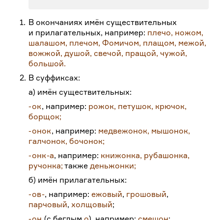
1.
В окончаниях имён существительных
и прилагательных, например:
плечо, ножом,
шалашом, плечом, Фомичом, плащом, межой,
вожжой, душой, свечой, пращой, чужой,
большой.
2.
В суффиксах:
а) имён существительных:
-
ок
, например:
рожок, петушок, крючок,
борщок;
-
онок
, например:
медвежонок, мышонок,
галчонок, бочонок;
-
онк
-а
, например:
книжонка, рубашонка,
ручонка;
также
деньжонки;
б) имён прилагательных:
-
ов
-
, например:
ежовый
,
грошовый
,
парчовый
,
холщовый
;
-
он
(с беглым
о
), например:
смешон
;