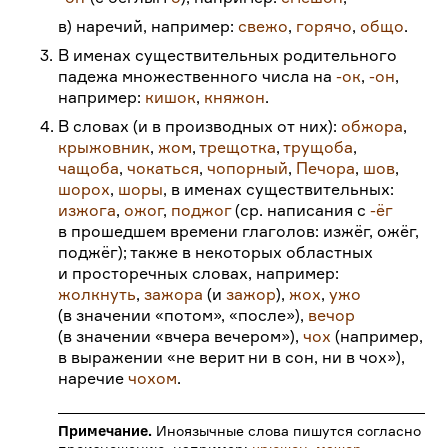
в) наречий, например:
свежо
,
горячо
,
общо
.
3.
В именах существительных родительного
падежа множественного числа на
-ок
,
-он
,
например:
кишок
,
княжон
.
4.
В словах (и в производных от них):
обжора
,
крыжовник
,
жом
,
трещотка
,
трущоба
,
чащоба
,
чокаться
,
чопорный
,
Печора
,
шов
,
шорох
,
шоры
, в именах существительных:
изжога
,
ожог
,
поджог
(ср. написания с
-ёг
в прошедшем времени глаголов: изжёг, ожёг,
поджёг); также в некоторых областных
и просторечных словах, например:
жолкнуть
,
зажора
(и
зажор
),
жох
,
ужо
(в значении «потом», «после»),
вечор
(в значении «вчера вечером»),
чох
(например,
в выражении «не верит ни в сон, ни в чох»),
наречие
чохом
.
Примечание.
Иноязычные слова пишутся согласно