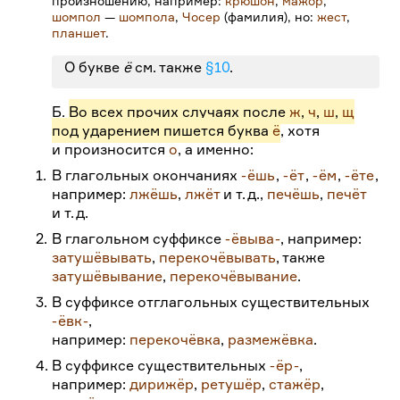
произношению, например:
крюшон
,
мажор
,
шомпол
—
шомпола
,
Чосер
(фамилия), но:
жест
,
планшет
.
О букве
ё
см. также
§
10
.
Б.
Во всех прочих случаях
после
ж
,
ч
,
ш
,
щ
под ударением пишется буква
ё
, хотя
и произносится
о
, а именно:
1.
В глагольных окончаниях
-
ёшь
,
-
ёт
,
-
ём
,
-
ёте
,
например:
лжёшь
,
лжёт
и т.
д.,
печёшь
,
печёт
и т.
д.
2.
В глагольном суффиксе
-
ёвыва
-
, например:
затушёвывать
,
перекочёвывать
, также
затушёвывание
,
перекочёвывание
.
3.
В суффиксе отглагольных существительных
-
ёвк
-
,
например:
перекочёвка
,
размежёвка
.
4.
В суффиксе существительных
-
ёр
-
,
например:
дирижёр
,
ретушёр
,
стажёр
,