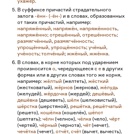
ухажёр
.
5.
В суффиксе причастий страдательного
залога
-
ённ
-
(
-
ён
-
)
и в словах, образованных
от таких причастий, например:
напряжённый
,
напряжён
,
напряжённость
,
напряжённо
;
отрешённый
,
отрешённость
;
размягчённый
,
размягчённость
;
упрощённый
,
упрощённость
;
учёный
,
учёность
;
толчёный
;
жжёный
,
жжёнка
.
6.
В словах, в корне которых под ударением
произносится
о
, чередующееся с
е
в других
формах или в других словах того же корня,
например:
жёлтый
(желтеть),
жёсткий
(жестковатый),
жёрнов
(жернова),
жёлудь
(желудей),
жёрдочка
(жердей);
дешёвый
,
дешёвка
(дешеветь),
шёлк
(шелковистый),
шёрстка
(шерстяной),
решётка
,
решётчатый
(решето),
кошёлка
(кошелёк),
шёпот
(шептать);
чёлн
(челнок),
чёлка
(чело),
чёрт
(чертей),
чёрный
(чернота),
чёт
(нечет),
чечётка
(чечет),
отчёт
,
счёт
(вычет, вычесть),