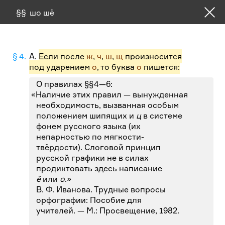
§ 4.
А.
Если после
ж
,
ч
,
ш
,
щ
произносится
под ударением
о
, то буква
о
пишется:
О правилах §§
4—6:
«Наличие этих правил — вынужденная
необходимость, вызванная особым
положением шипящих и
ц
в системе
фонем русского языка (их
непарностью по мягкости-
твёрдости). Слоговой принцип
русской графики не в силах
продиктовать здесь написание
ё
или
о
.»
В. Ф. Иванова. Трудные вопросы
орфографии: Пособие для
учителей. — М.: Просвещение, 1982.