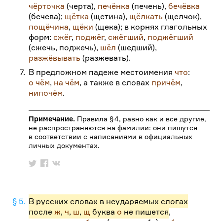
чёрточка
(черта),
печёнка
(печень),
бечёвка
(бечева);
щётка
(щетина),
щёлкать
(щелчок),
пощёчина
,
щёки
(щека); в корнях глагольных
форм:
сжёг
,
поджёг
,
сжёгший
,
поджёгший
(сжечь, поджечь),
шёл
(шедший),
разжёвывать
(разжевать).
7.
В предложном падеже местоимения
что
:
о чём
,
на чём
, а также в словах
причём
,
нипочём
.
Примечание.
Правила §
4, равно как и все другие,
не распространяются на фамилии: они пишутся
в соответствии с написаниями в официальных
личных документах.
§ 5.
В русских словах в неударяемых слогах
после
ж
,
ч
,
ш
,
щ
буква
о
не пишется
,